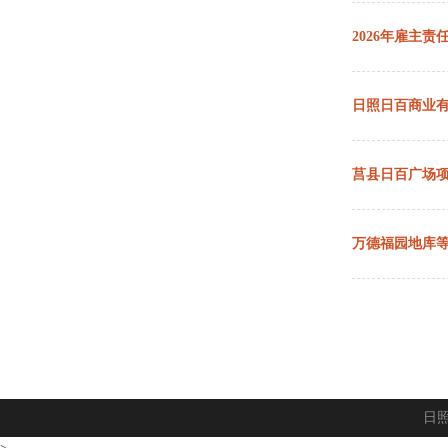
2026年雇主
日照日百商业
莒县日百广场
万德福园地库
日