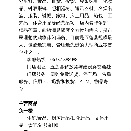
分生鲜、食品、百货、餐饮、金银珠宝、化妆
品、钟表眼镜、照相器材、通讯器材、名烟名
酒、服装、鞋帽、家电、床上用品、箱包、工
艺品、体育用品等经营品项，店内名牌争辉，
精品荟萃，能够满足顾客全方位的需求，是市
民理想的购物休闲场所。目前是五莲县规模最
大、设施最完善、管理最先进的大型商业零售
企业之一。
客服热线：0633-5888988
门店地址：五莲县解放路与建设路交会处
门店服务：团购免费送货、停车场、售后
服务、信用卡、退货和换货、ATM、物品寄
存。
主营商品
负一楼
生鲜/食品、厨房用品/日化用品、文体用
品、饮吧/针服/鞋帽