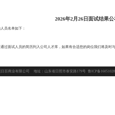
2026年2月26日面试结果
的人员名单如下：
未通过面试人员的简历列入公司人才库，如果有合适您的岗位我们将及时
照日百商业有限公司 地址：山东省日照市泰安路179号
鲁ICP备1605102